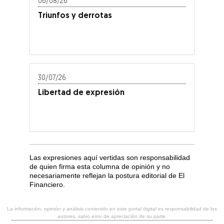
06/08/26
Triunfos y derrotas
30/07/26
Libertad de expresión
Las expresiones aquí vertidas son responsabilidad
de quien firma esta columna de opinión y no
necesariamente reflejan la postura editorial de El
Financiero.
La información, opinión y análisis contenido en este portal digital es responsabilidad de los
autores, salvo error de apreciación de su parte.