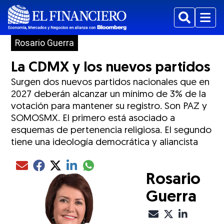
Buscar
Menu
Rosario Guerra
La CDMX y los nuevos partidos
Surgen dos nuevos partidos nacionales que en
2027 deberán alcanzar un mínimo de 3% de la
votación para mantener su registro. Son PAZ y
SOMOSMX. El primero está asociado a
esquemas de pertenencia religiosa. El segundo
tiene una ideología democrática y aliancista
Compartir el artículo actual mediante glo
Compartir el artículo actual mediante Email
Compartir el artículo actual mediante Facebook
Compartir el artículo actual mediante Twitter
Compartir el artículo actual mediante LinkedIn
Rosario
Guerra