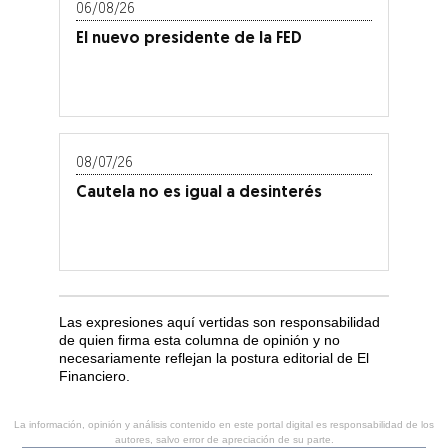
06/08/26
El nuevo presidente de la FED
08/07/26
Cautela no es igual a desinterés
Las expresiones aquí vertidas son responsabilidad
de quien firma esta columna de opinión y no
necesariamente reflejan la postura editorial de El
Financiero.
La información, opinión y análisis contenido en este portal digital es responsabilidad de los
autores, salvo error de apreciación de su parte.