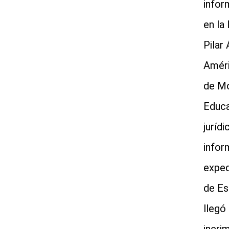
infor
en la
Pilar 
Améri
de Mo
Educa
juríd
infor
exped
de Es
llegó