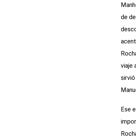
Manha
de de
desco
acent
Rocha
viaje
sirvi
Manue
Ese e
impor
Rocha