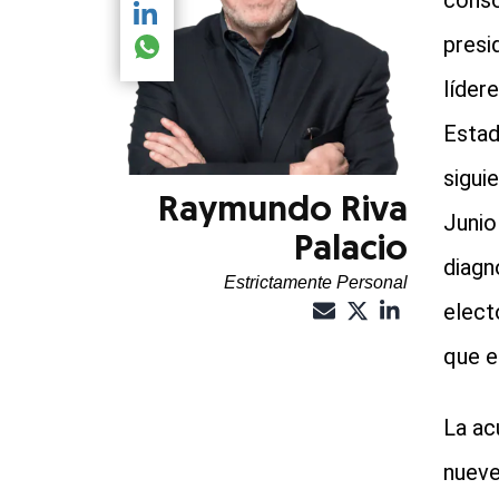
conso
Compartir el artículo actual mediante LinkedIn
presi
Compartir el artículo actual mediante global.so
líder
Estad
sigui
Raymundo Riva
Junio
Palacio
diagn
Estrictamente Personal
elect
que e
La ac
nueve