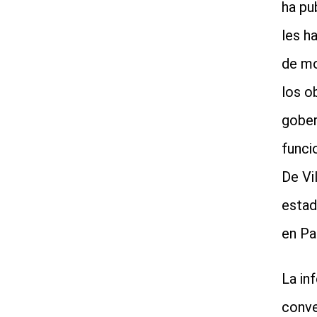
ha pu
les h
de mo
los o
gober
funci
De Vi
estad
en Pa
La in
conve