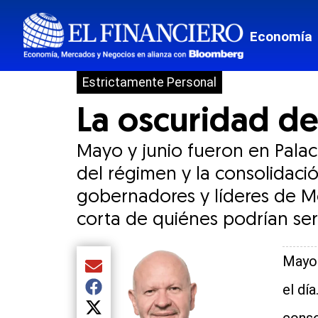
Economía
Estrictamente Personal
La oscuridad de
Mayo y junio fueron en Palac
del régimen y la consolidaci
gobernadores y líderes de Mo
corta de quiénes podrían ser
Mayo 
Compartir el artículo actual mediante Email
el dí
Compartir el artículo actual mediante Facebook
Compartir el artículo actual mediante Twitter