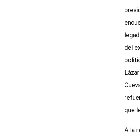
presi
encue
legad
del e
polit
Lázar
Cueva
refue
que le
A la 