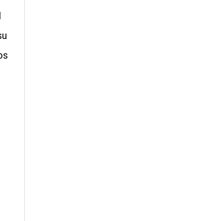
l
su
os