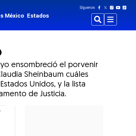
Síguenos
ts México
Estados
Buscar
Menu
o
ayo ensombreció el porvenir
 Claudia Sheinbaum cuáles
tados Unidos, y la lista
amento de Justicia.
y