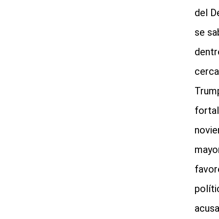
del D
se sa
dentr
cerca
Trump
forta
novie
mayor
favor
políti
acusa