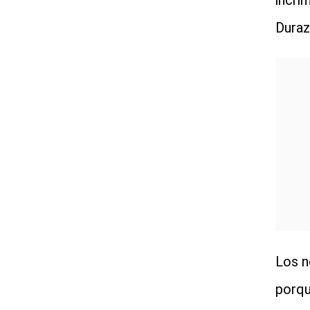
incri
Durazo
Los n
porqu