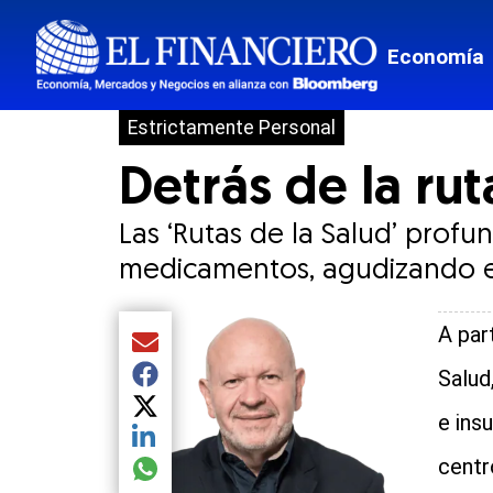
Economía
Estrictamente Personal
Detrás de la rut
Las ‘Rutas de la Salud’ profu
medicamentos, agudizando el
A par
Compartir el artículo actual mediante Email
Salud
Compartir el artículo actual mediante Facebook
Compartir el artículo actual mediante Twitter
e ins
Compartir el artículo actual mediante LinkedIn
centr
Compartir el artículo actual mediante global.so