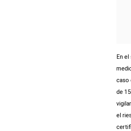
En el
medici
caso 
de 15
vigil
el ri
certi