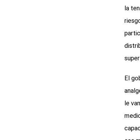
la te
riesg
partic
distr
super
El go
analg
le va
medic
capac