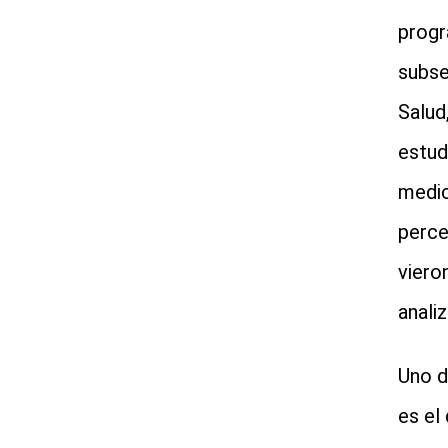
progr
subse
Salud
estud
medic
perce
viero
analiz
Uno d
es el 