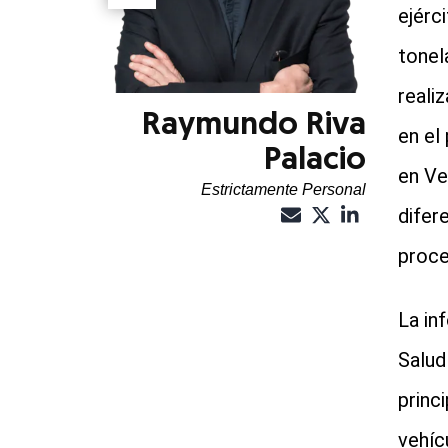
ejérc
tonel
reali
Raymundo Riva
en el
Palacio
en Ve
Estrictamente Personal
difer
proces
La in
Salud
princ
vehíc