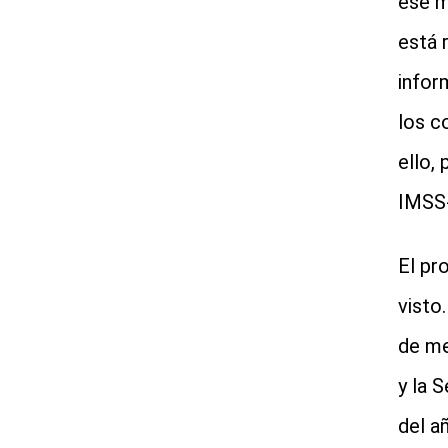
ese m
está 
infor
los c
ello,
IMSS-
El pr
visto
de me
y la 
del a