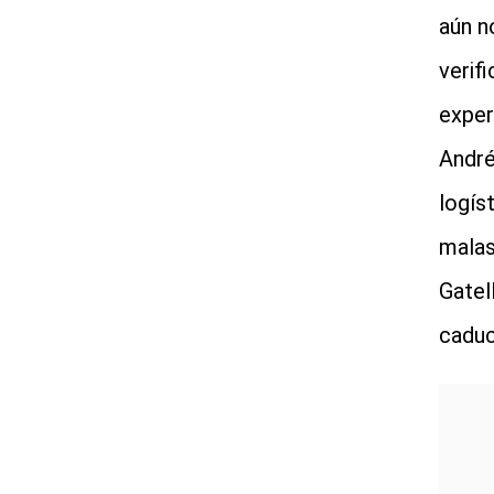
aún n
verif
exper
André
logís
malas
Gatel
caduc