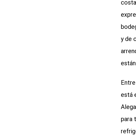
costa
expre
bodeg
y de 
arren
están
Entre
está 
Alega
para 
refri