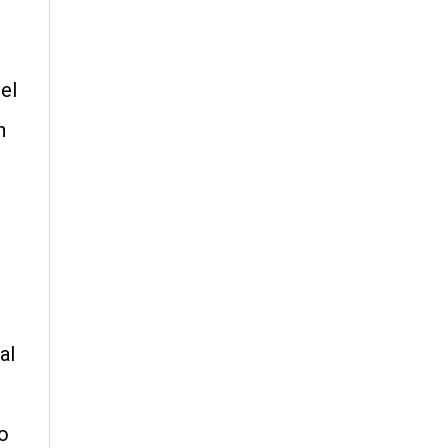
el
n
al
o