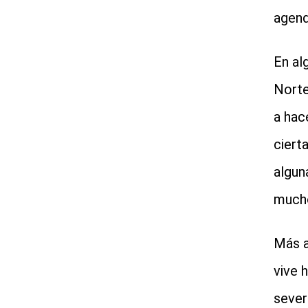
agend
En al
Norte
a hac
ciert
algun
mucho
Más a
vive 
sever