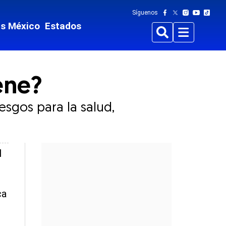
Síguenos
ts México
Estados
Buscar
Menu
ene?
esgos para la salud,
l
ca