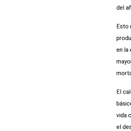
del a
Esto 
produ
en la
mayor
morta
El ca
básic
vida 
el de