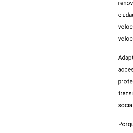
renov
ciuda
veloc
veloc
Adapt
acces
prote
trans
socia
Porqu