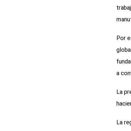
traba
manufa
Por e
globa
funda
a con
La pr
hacie
La re