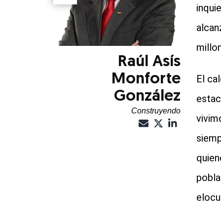
inqui
alcan
millo
Raúl Asís
Monforte
El ca
González
estac
Construyendo
vivim
siemp
quien
pobla
elocu