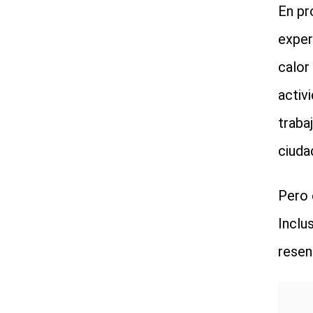
En pr
exper
calor
activ
traba
ciuda
Pero 
Inclu
resent