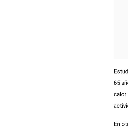
Estud
65 añ
calor
activ
En ot