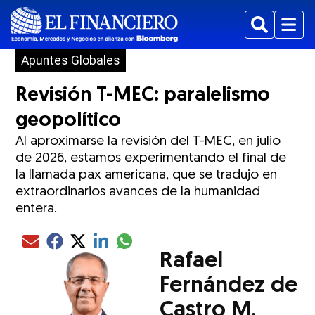
Buscar
Menu
Apuntes Globales
Revisión T-MEC: paralelismo
geopolítico
Al aproximarse la revisión del T-MEC, en julio
de 2026, estamos experimentando el final de
la llamada pax americana, que se tradujo en
extraordinarios avances de la humanidad
entera.
Compartir el artículo actual mediante glo
Compartir el artículo actual mediante Email
Compartir el artículo actual mediante Facebook
Compartir el artículo actual mediante Twitter
Compartir el artículo actual mediante LinkedIn
Rafael
Fernández de
Castro M.