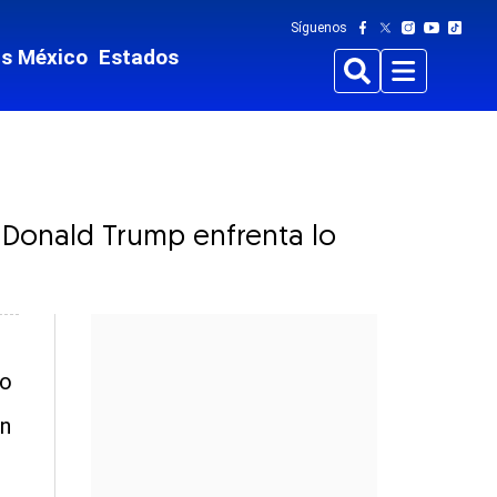
Síguenos
ts México
Estados
Buscar
Menu
e Donald Trump enfrenta lo
do
an