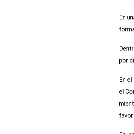
En un
forma
Dentr
por c
En el
el Co
mient
favor