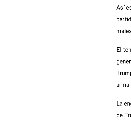
Así e
parti
males
El te
gener
Trump
arma 
La en
de Tr