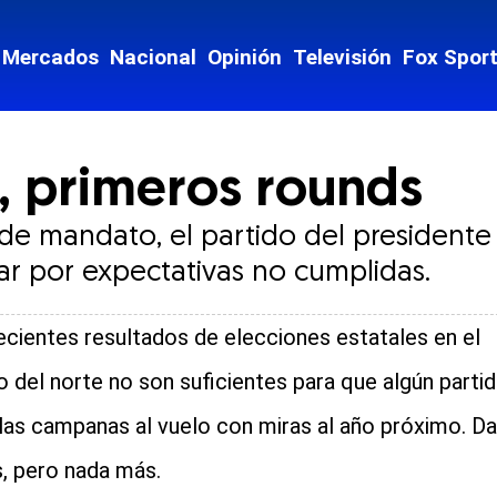
Mercados
Nacional
Opinión
Televisión
Fox Spor
U, primeros rounds
 de mandato, el partido del president
tar por expectativas no cumplidas.
ecientes resultados de elecciones estatales en el
o del norte no son suficientes para que algún parti
las campanas al vuelo con miras al año próximo. D
s, pero nada más.
cial-whatsapp