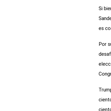
Si bi
Sande
es co
Por s
desaf
elecc
Congr
Trump
cient
cient