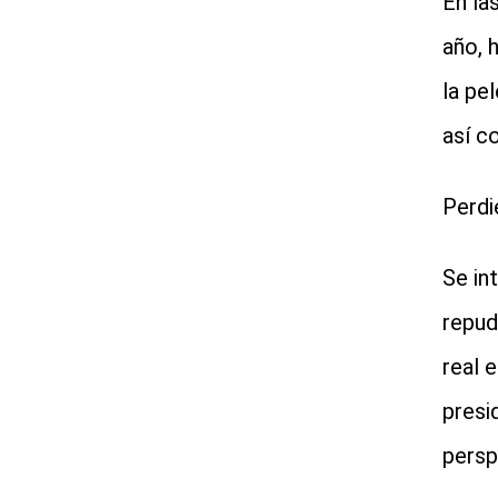
En la
año, 
la pe
así c
Perdi
Se in
repud
real 
presi
persp