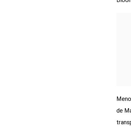
Bloo
Menos
de Ma
trans