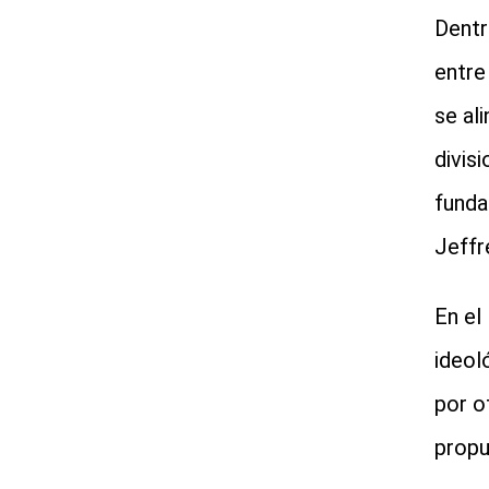
Dentr
entre 
se al
divis
funda
Jeffr
En el
ideol
por o
propu