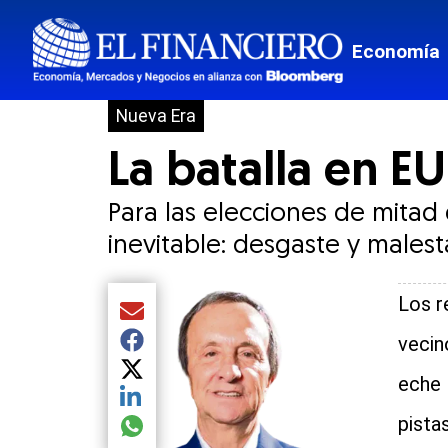
Economía
Nueva Era
La batalla en E
Para las elecciones de mitad
inevitable: desgaste y males
Los r
Compartir el artículo actual mediante Email
vecin
Compartir el artículo actual mediante Facebook
Compartir el artículo actual mediante Twitter
eche 
Compartir el artículo actual mediante LinkedIn
pista
Compartir el artículo actual mediante global.so