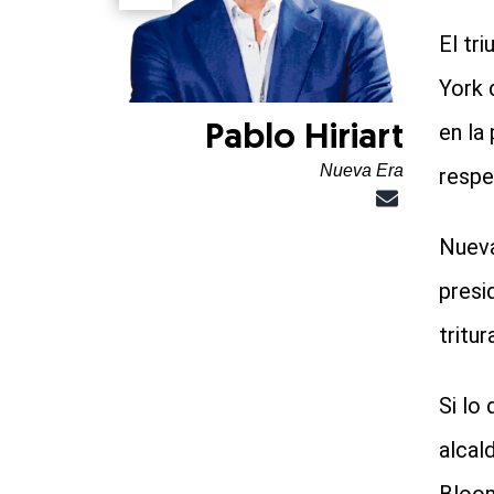
El tr
York 
en la
Pablo Hiriart
Nueva Era
respe
Nueva
presi
tritur
Si lo
alcal