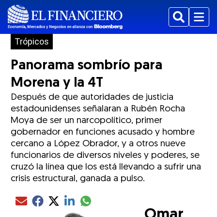
Buscar
Menu
Trópicos
Panorama sombrío para
Morena y la 4T
Después de que autoridades de justicia
estadounidenses señalaran a Rubén Rocha
Moya de ser un narcopolítico, primer
gobernador en funciones acusado y hombre
cercano a López Obrador, y a otros nueve
funcionarios de diversos niveles y poderes, se
cruzó la línea que los está llevando a sufrir una
crisis estructural, ganada a pulso.
Compartir el artículo actual mediante glo
Compartir el artículo actual mediante Email
Compartir el artículo actual mediante Facebook
Compartir el artículo actual mediante Twitter
Compartir el artículo actual mediante LinkedIn
Omar