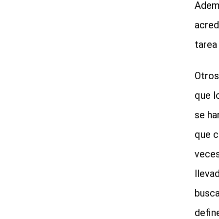
Ademá
acred
tarea
Otros
que l
se ha
que c
veces
lleva
busca
defin