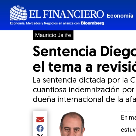
Economía
Mauricio Jalife
Sentencia Diego
el tema a revisi
La sentencia dictada por la 
cuantiosa indemnización por 
dueña internacional de la a
En ma
Compartir el artículo actual mediante Email
estuv
Compartir el artículo actual mediante Facebook