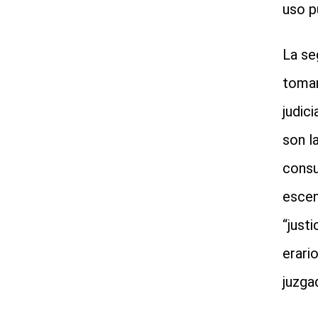
uso p
La se
toman
judic
son l
consu
escen
“just
erari
juzga