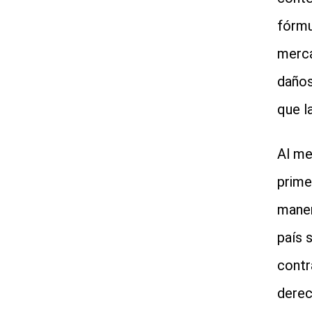
fórmu
merca
daños
que l
Al me
prime
maner
país 
contr
derec