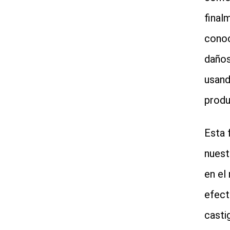
final
conoc
daños
usand
produ
Esta 
nuest
en el
efect
casti