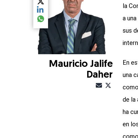
Compartir el artículo actual mediante Twitter
la Co
Compartir el artículo actual mediante LinkedIn
a una
Compartir el artículo actual mediante global.so
sus d
inter
En es
Mauricio Jalife
Daher
una c
como 
de la
ha cu
en lo
como 