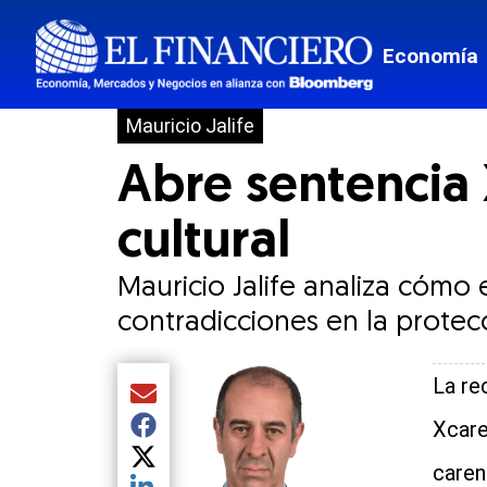
Economía
Mauricio Jalife
Abre sentencia 
cultural
Mauricio Jalife analiza cómo 
contradicciones en la protec
La re
Compartir el artículo actual mediante Email
Xcare
Compartir el artículo actual mediante Facebook
Compartir el artículo actual mediante Twitter
caren