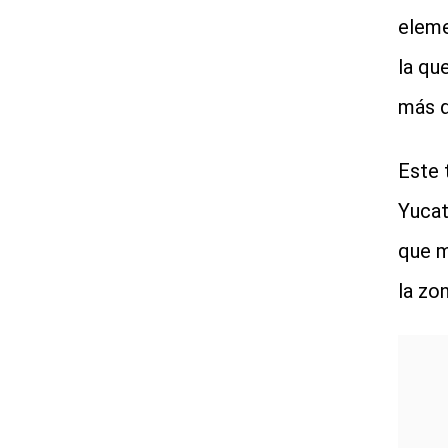
eleme
la qu
más d
Este 
Yucat
que m
la zo