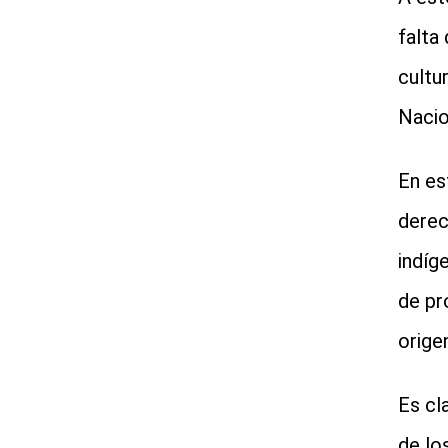
falta
cultu
Nacio
En es
derec
indíg
de pr
orige
Es cl
de lo