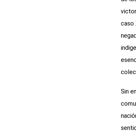
victo
caso 
negad
indig
esenc
colec
Sin e
comun
nació
senti