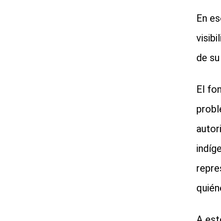
En es
visibi
de su
El fo
probl
autor
indíg
repre
quién
A est