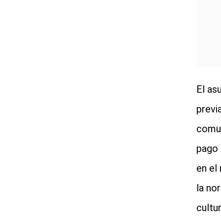
El as
previ
comun
pago 
en el
la no
cultu