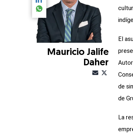
Compartir el artículo actual mediante LinkedIn
cultu
Compartir el artículo actual mediante global.so
indíg
El as
prese
Mauricio Jalife
Daher
Autor
Conse
de si
de Gr
La re
empre