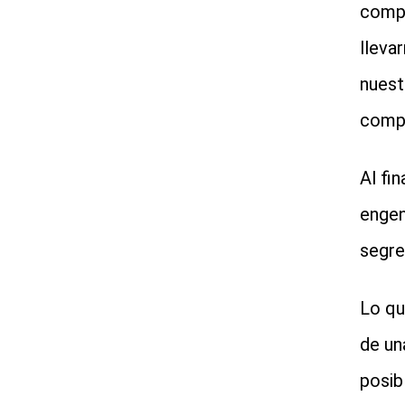
compl
lleva
nuest
compa
Al fi
engen
segre
Lo qu
de una
posib