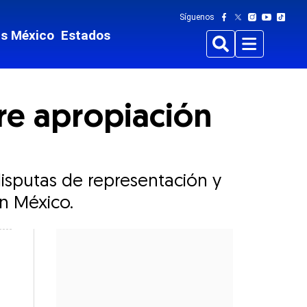
Síguenos
ts México
Estados
Buscar
Menu
re apropiación
disputas de representación y
en México.