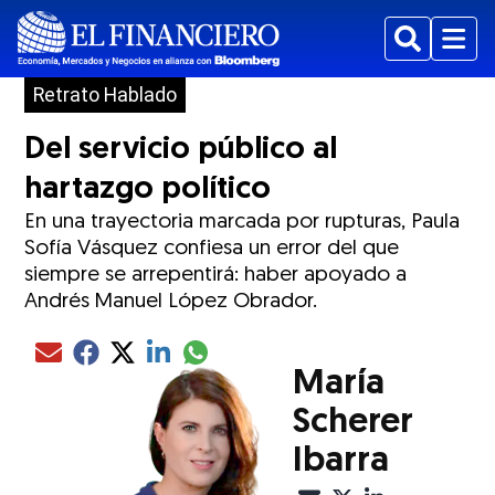
Buscar
Menu
Retrato Hablado
Del servicio público al
hartazgo político
En una trayectoria marcada por rupturas, Paula
Sofía Vásquez confiesa un error del que
siempre se arrepentirá: haber apoyado a
Andrés Manuel López Obrador.
Compartir el artículo actual mediante glo
Compartir el artículo actual mediante Email
Compartir el artículo actual mediante Facebook
Compartir el artículo actual mediante Twitter
Compartir el artículo actual mediante LinkedIn
María
Scherer
Ibarra