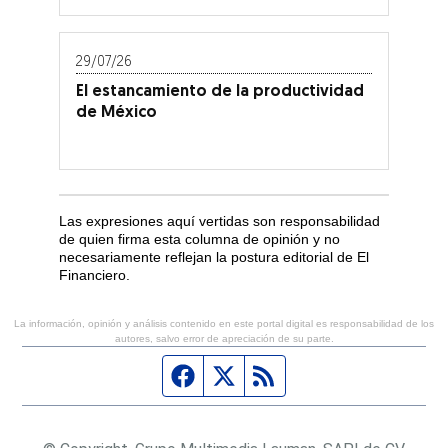
29/07/26
El estancamiento de la productividad
de México
Las expresiones aquí vertidas son responsabilidad
de quien firma esta columna de opinión y no
necesariamente reflejan la postura editorial de El
Financiero.
La información, opinión y análisis contenido en este portal digital es responsabilidad de los
autores, salvo error de apreciación de su parte.
Página de Facebook
Fuente Twitter
Fuente RSS