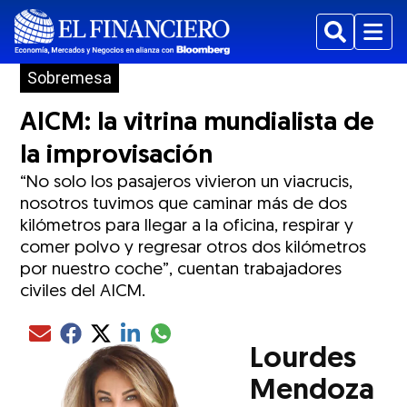
Buscar
Menu
Sobremesa
AICM: la vitrina mundialista de
la improvisación
“No solo los pasajeros vivieron un viacrucis,
nosotros tuvimos que caminar más de dos
kilómetros para llegar a la oficina, respirar y
comer polvo y regresar otros dos kilómetros
por nuestro coche”, cuentan trabajadores
civiles del AICM.
Compartir el artículo actual mediante glo
Compartir el artículo actual mediante Email
Compartir el artículo actual mediante Facebook
Compartir el artículo actual mediante Twitter
Compartir el artículo actual mediante LinkedIn
Lourdes
Mendoza