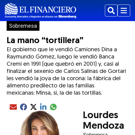
Buscar
Menu
Sobremesa
La mano “tortillera”
El gobierno que le vendió Camiones Dina a
Raymundo Gómez, luego le vendió Banca
Cremi en 1991 (que quebró en 2001) y, casi al
finalizar el sexenio de Carlos Salinas de Gortari
les vendió la joya de la corona: la fábrica del
alimento predilecto de las familias
mexicanas: Minsa, sí, la de las tortillas.
Compartir el artículo actual mediante glo
Compartir el artículo actual mediante Email
Compartir el artículo actual mediante Facebook
Compartir el artículo actual mediante Twitter
Compartir el artículo actual mediante LinkedIn
Lourdes
Mendoza
Sobremesa