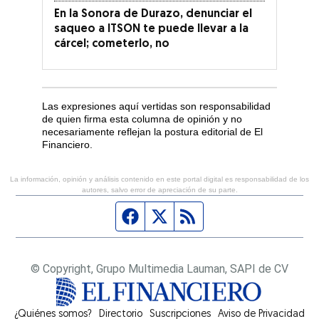
En la Sonora de Durazo, denunciar el
saqueo a ITSON te puede llevar a la
cárcel; cometerlo, no
Las expresiones aquí vertidas son responsabilidad
de quien firma esta columna de opinión y no
necesariamente reflejan la postura editorial de El
Financiero.
La información, opinión y análisis contenido en este portal digital es responsabilidad de los
autores, salvo error de apreciación de su parte.
Página de Facebook
Fuente Twitter
Fuente RSS
© Copyright, Grupo Multimedia Lauman, SAPI de CV
¿Quiénes somos?
Directorio
Suscripciones
Opens in new window
Aviso de Privacidad