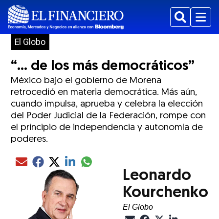
Buscar
Menu
El Globo
“… de los más democráticos”
México bajo el gobierno de Morena
retrocedió en materia democrática. Más aún,
cuando impulsa, aprueba y celebra la elección
del Poder Judicial de la Federación, rompe con
el principio de independencia y autonomía de
poderes.
Compartir el artículo actual mediante glo
Compartir el artículo actual mediante Email
Compartir el artículo actual mediante Facebook
Compartir el artículo actual mediante Twitter
Compartir el artículo actual mediante LinkedIn
Leonardo
Kourchenko
El Globo