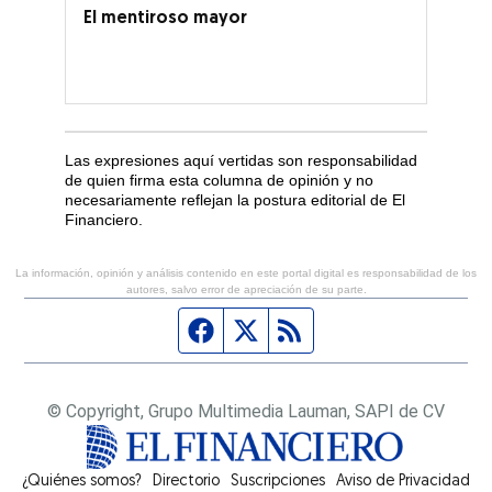
El mentiroso mayor
Las expresiones aquí vertidas son responsabilidad
de quien firma esta columna de opinión y no
necesariamente reflejan la postura editorial de El
Financiero.
La información, opinión y análisis contenido en este portal digital es responsabilidad de los
autores, salvo error de apreciación de su parte.
Página de Facebook
Fuente Twitter
Fuente RSS
© Copyright, Grupo Multimedia Lauman, SAPI de CV
¿Quiénes somos?
Directorio
Suscripciones
Opens in new window
Aviso de Privacidad