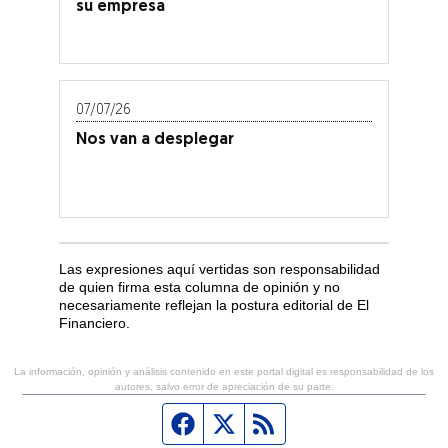
su empresa
07/07/26
Nos van a desplegar
Las expresiones aquí vertidas son responsabilidad
de quien firma esta columna de opinión y no
necesariamente reflejan la postura editorial de El
Financiero.
La información, opinión y análisis contenido en este portal digital es responsabilidad de los
autores, salvo error de apreciación de su parte.
Página de Facebook
Fuente Twitter
Fuente RSS