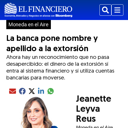
Buscar
Menu
Moneda en el Aire
La banca pone nombre y
apellido a la extorsión
Ahora hay un reconocimiento que no pasa
desapercibido: el dinero de la extorsión sí
entra al sistema financiero y sí utiliza cuentas
bancarias para moverse.
Compartir el artículo actual mediante glo
Compartir el artículo actual mediante Email
Compartir el artículo actual mediante Facebook
Compartir el artículo actual mediante Twitter
Compartir el artículo actual mediante LinkedIn
Jeanette
Leyva
Reus
Moneda en el Aire