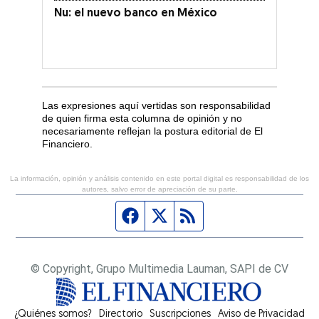
Nu: el nuevo banco en México
Las expresiones aquí vertidas son responsabilidad
de quien firma esta columna de opinión y no
necesariamente reflejan la postura editorial de El
Financiero.
La información, opinión y análisis contenido en este portal digital es responsabilidad de los
autores, salvo error de apreciación de su parte.
Página de Facebook
Fuente Twitter
Fuente RSS
© Copyright, Grupo Multimedia Lauman, SAPI de CV
¿Quiénes somos?
Directorio
Suscripciones
Opens in new window
Aviso de Privacidad