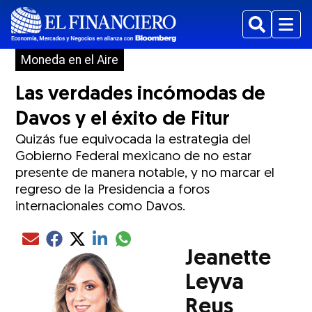
Buscar
Menu
Moneda en el Aire
Las verdades incómodas de
Davos y el éxito de Fitur
Quizás fue equivocada la estrategia del
Gobierno Federal mexicano de no estar
presente de manera notable, y no marcar el
regreso de la Presidencia a foros
internacionales como Davos.
Compartir el artículo actual mediante glo
Compartir el artículo actual mediante Email
Compartir el artículo actual mediante Facebook
Compartir el artículo actual mediante Twitter
Compartir el artículo actual mediante LinkedIn
Jeanette
Leyva
Reus