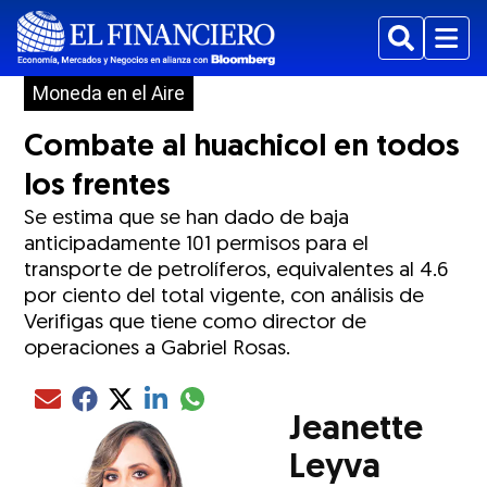
Buscar
Menu
Moneda en el Aire
Combate al huachicol en todos
los frentes
Se estima que se han dado de baja
anticipadamente 101 permisos para el
transporte de petrolíferos, equivalentes al 4.6
por ciento del total vigente, con análisis de
Verifigas que tiene como director de
operaciones a Gabriel Rosas.
Compartir el artículo actual mediante glo
Compartir el artículo actual mediante Email
Compartir el artículo actual mediante Facebook
Compartir el artículo actual mediante Twitter
Compartir el artículo actual mediante LinkedIn
Jeanette
Leyva