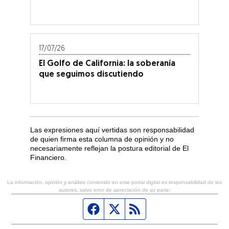
17/07/26
El Golfo de California: la soberanía
que seguimos discutiendo
Las expresiones aquí vertidas son responsabilidad
de quien firma esta columna de opinión y no
necesariamente reflejan la postura editorial de El
Financiero.
La información, opinión y análisis contenido en este portal digital es responsabilidad de los
autores, salvo error de apreciación de su parte.
Página de Facebook
Fuente Twitter
Fuente RSS