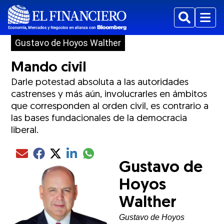
Buscar
Menu
Gustavo de Hoyos Walther
Mando civil
Darle potestad absoluta a las autoridades
castrenses y más aún, involucrarles en ámbitos
que corresponden al orden civil, es contrario a
las bases fundacionales de la democracia
liberal.
Compartir el artículo actual mediante glo
Compartir el artículo actual mediante Email
Compartir el artículo actual mediante Facebook
Compartir el artículo actual mediante Twitter
Compartir el artículo actual mediante LinkedIn
Gustavo de
Hoyos
Walther
Gustavo de Hoyos