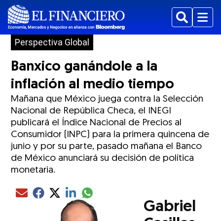
Buscar
Menu
Perspectiva Global
Banxico ganándole a la
inflación al medio tiempo
Mañana que México juega contra la Selección
Nacional de República Checa, el INEGI
publicará el Índice Nacional de Precios al
Consumidor (INPC) para la primera quincena de
junio y por su parte, pasado mañana el Banco
de México anunciará su decisión de política
monetaria.
Compartir el artículo actual mediante glo
Compartir el artículo actual mediante Email
Compartir el artículo actual mediante Facebook
Compartir el artículo actual mediante Twitter
Compartir el artículo actual mediante LinkedIn
Gabriel