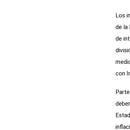
Los i
de la
de in
divis
medio
con Ir
Parte
deber
Estad
infla