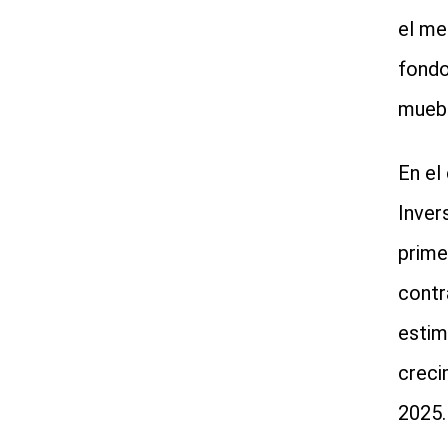
el me
fondo
muebl
En el
Invers
prime
contr
estim
creci
2025.