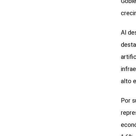
Gobier
creci
Al de
desta
artif
infra
alto 
Por s
repre
econó