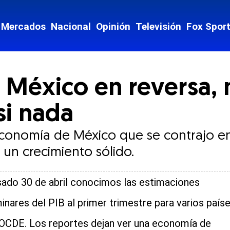
Mercados
Nacional
Opinión
Televisión
Fox Spor
México en reversa, m
si nada
conomía de México que se contrajo en 
un crecimiento sólido.
sado 30 de abril conocimos las estimaciones
minares del PIB al primer trimestre para varios país
 OCDE. Los reportes dejan ver una economía de