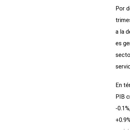
Por d
trime
a la 
es ge
secto
servi
En té
PIB c
-0.1%
+0.9%