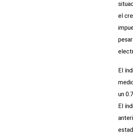
situa
el cr
impue
pesar
electr
El ín
medid
un 0.
El ín
anter
estad