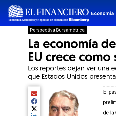
Economía
Perspectiva Bursamétrica
La economía de 
EU crece como 
Los reportes dejan ver una e
que Estados Unidos presenta 
El pa
Compartir el artículo actual mediante Email
preli
Compartir el artículo actual mediante Facebook
Compartir el artículo actual mediante Twitter
de la