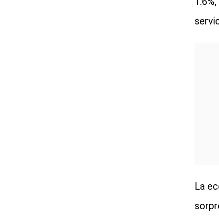
1.6%,
servi
La ec
sorpr