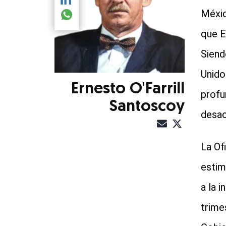
Compartir el artículo actual mediante LinkedIn
Méxic
Compartir el artículo actual mediante global.so
que E
Siend
Unido
Ernesto O'Farrill
profu
Santoscoy
desac
La Of
estim
a la 
trime