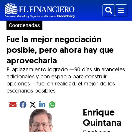
Buscar
Menu
Coordenadas
Fue la mejor negociación
posible, pero ahora hay que
aprovecharla
El aplazamiento logrado —90 días sin aranceles
adicionales y con espacio para construir
opciones— fue, en realidad, el mejor de los
escenarios posibles.
Compartir el artículo actual mediante glo
Compartir el artículo actual mediante Email
Compartir el artículo actual mediante Facebook
Compartir el artículo actual mediante Twitter
Compartir el artículo actual mediante LinkedIn
Enrique
Quintana
Coordenadas