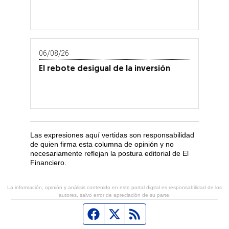
06/08/26
El rebote desigual de la inversión
Las expresiones aquí vertidas son responsabilidad
de quien firma esta columna de opinión y no
necesariamente reflejan la postura editorial de El
Financiero.
La información, opinión y análisis contenido en este portal digital es responsabilidad de los
autores, salvo error de apreciación de su parte.
Página de Facebook
Fuente Twitter
Fuente RSS