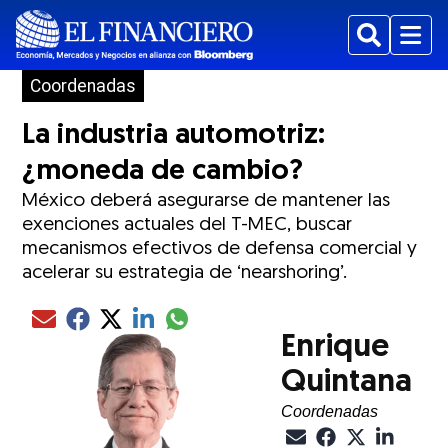
Buscar
Menu
Coordenadas
La industria automotriz:
¿moneda de cambio?
México deberá asegurarse de mantener las
exenciones actuales del T-MEC, buscar
mecanismos efectivos de defensa comercial y
acelerar su estrategia de ‘nearshoring’.
Compartir el artículo actual mediante glo
Compartir el artículo actual mediante Email
Compartir el artículo actual mediante Facebook
Compartir el artículo actual mediante Twitter
Compartir el artículo actual mediante LinkedIn
Enrique
Quintana
Coordenadas