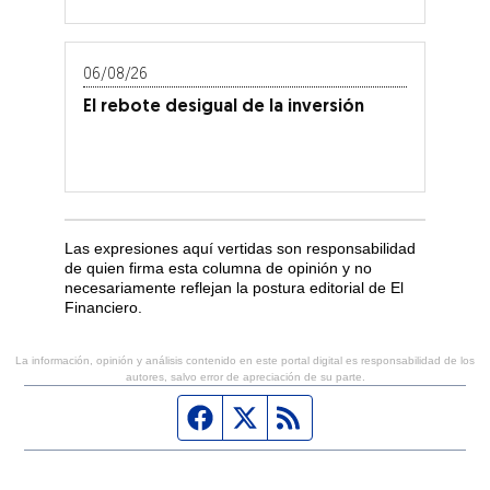
06/08/26
El rebote desigual de la inversión
Las expresiones aquí vertidas son responsabilidad
de quien firma esta columna de opinión y no
necesariamente reflejan la postura editorial de El
Financiero.
La información, opinión y análisis contenido en este portal digital es responsabilidad de los
autores, salvo error de apreciación de su parte.
Página de Facebook
Fuente Twitter
Fuente RSS