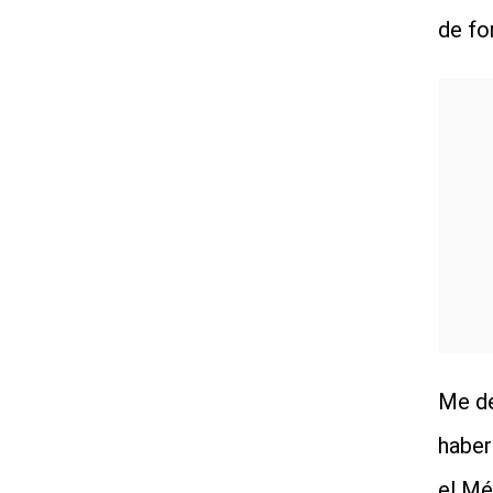
de fo
Me de
haber
el Mé