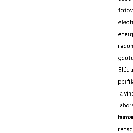
fotov
elect
energ
recon
geoté
Eléct
perfi
la vin
labora
human
rehab