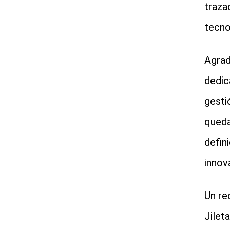
traza
tecno
Agrad
dedic
gesti
queda
defin
innov
Un re
Jilet