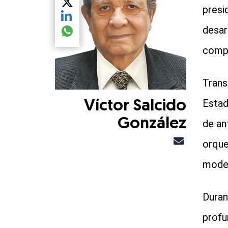
Compartir el artículo actual mediante Twitter
presi
Compartir el artículo actual mediante LinkedIn
desar
Compartir el artículo actual mediante global.so
compa
Trans
Estad
Víctor Salcido
González
de an
orque
model
Duran
profu