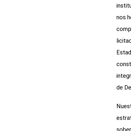
insti
nos h
compe
licit
Estad
const
integ
de De
Nuest
estra
sober