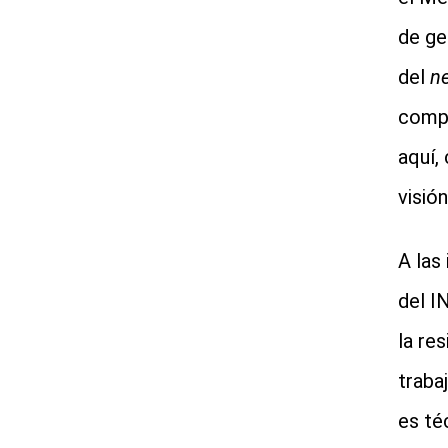
de ge
del
n
compr
aquí,
visió
A las
del I
la res
traba
es té