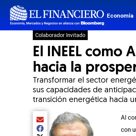
Economía
Colaborador Invitado
El INEEL como A
hacia la prospe
Transformar el sector energét
sus capacidades de anticipac
transición energética hacia 
Al co
Compartir el artículo actual mediante Email
con u
Compartir el artículo actual mediante Facebook