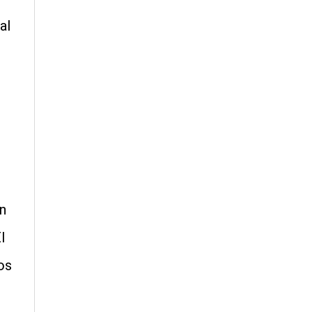
al
n
l
os