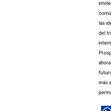
intel
común
las i
del t
intern
Prosp
ahora
futur
más a
perma