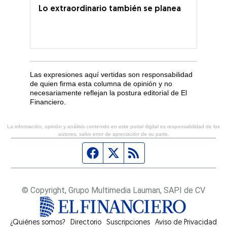
Lo extraordinario también se planea
Las expresiones aquí vertidas son responsabilidad
de quien firma esta columna de opinión y no
necesariamente reflejan la postura editorial de El
Financiero.
La información, opinión y análisis contenido en este portal digital es responsabilidad de los
autores, salvo error de apreciación de su parte.
Página de Facebook
Fuente Twitter
Fuente RSS
© Copyright, Grupo Multimedia Lauman, SAPI de CV
¿Quiénes somos?
Directorio
Suscripciones
Opens in new window
Aviso de Privacidad