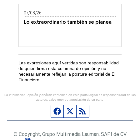
07/08/26
Lo extraordinario también se planea
Las expresiones aquí vertidas son responsabilidad
de quien firma esta columna de opinión y no
necesariamente reflejan la postura editorial de El
Financiero.
La información, opinión y análisis contenido en este portal digital es responsabilidad de los
autores, salvo error de apreciación de su parte.
Página de Facebook
Fuente Twitter
Fuente RSS
© Copyright, Grupo Multimedia Lauman, SAPI de CV