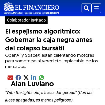
Buscar
Menu
Colaborador Invitado
El espejismo algorítmico:
Gobernar la caja negra antes
del colapso bursátil
OpenAI y SpaceX están calentando motores
para someterse al veredicto implacable de los
mercados.
Compartir el artículo actual mediante glo
Compartir el artículo actual mediante Email
Compartir el artículo actual mediante Facebook
Compartir el artículo actual mediante Twitter
Compartir el artículo actual mediante LinkedIn
Alan Luviano
“With the lights out, it’s less dangerous” (Con las
luces apagadas, es menos peligroso).