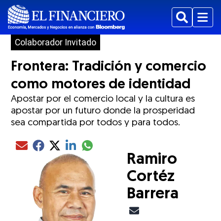
Buscar
Menu
Colaborador Invitado
Frontera: Tradición y comercio
como motores de identidad
Apostar por el comercio local y la cultura es
apostar por un futuro donde la prosperidad
ew window
sea compartida por todos y para todos.
Compartir el artículo actual mediante glo
Compartir el artículo actual mediante Email
Compartir el artículo actual mediante Facebook
Compartir el artículo actual mediante Twitter
Compartir el artículo actual mediante LinkedIn
Ramiro
Cortéz
Barrera