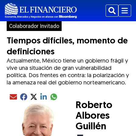
Buscar
Menu
Colaborador Invitado
Tiempos difíciles, momento de
definiciones
Actualmente, México tiene un gobierno frágil y
vive una situación de gran vulnerabilidad
política. Dos frentes en contra: la polarización y
la amenaza real del gobierno norteamericano.
Compartir el artículo actual mediante glo
Compartir el artículo actual mediante Email
Compartir el artículo actual mediante Facebook
Compartir el artículo actual mediante Twitter
Compartir el artículo actual mediante LinkedIn
Roberto
Albores
Guillén