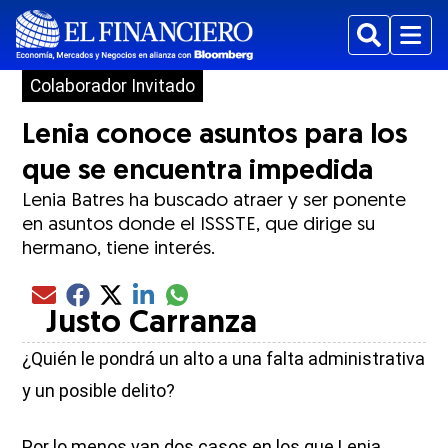
Buscar
Menu
Colaborador Invitado
Lenia conoce asuntos para los
que se encuentra impedida
Lenia Batres ha buscado atraer y ser ponente
en asuntos donde el ISSSTE, que dirige su
hermano, tiene interés.
Compartir el artículo actual mediante glo
Compartir el artículo actual mediante Email
Compartir el artículo actual mediante Facebook
Compartir el artículo actual mediante Twitter
Compartir el artículo actual mediante LinkedIn
Justo Carranza
¿Quién le pondrá un alto a una falta administrativa
y un posible delito?
Por lo menos van dos casos en los que Lenia