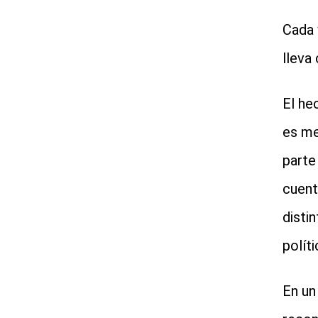
Cada 
lleva
El he
es me
parte
cuent
disti
políti
En un