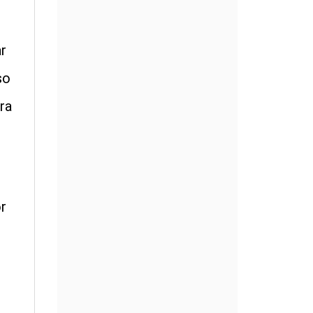
r
so
ra
r