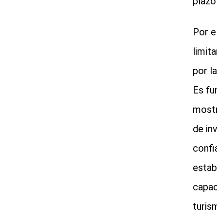
plazo
Por e
limit
por l
Es fu
mostr
de in
confi
estabi
capac
turis