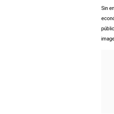
Sin e
econó
públi
image