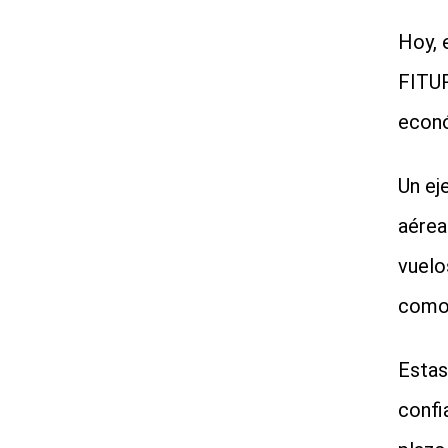
Hoy, 
FITUR
econó
Un ej
aérea
vuelo
como 
Estas 
confi