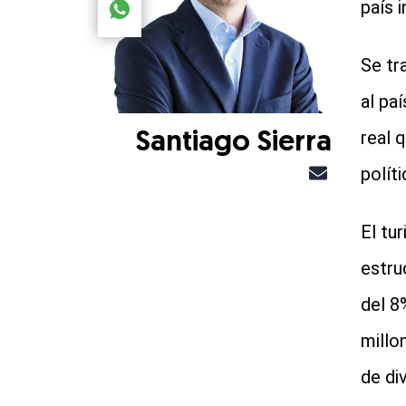
país i
Compartir el artículo actual mediante global.so
Se tr
al pa
real 
Santiago Sierra
políti
El tu
estru
del 8
millo
de div