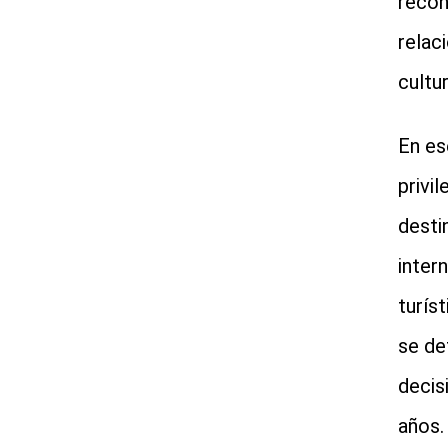
recon
relac
cultu
En es
privi
desti
inter
turís
se de
decis
años.