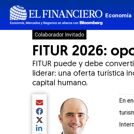
Economía
Colaborador Invitado
FITUR 2026: op
FITUR puede y debe convertir
liderar: una oferta turística
capital humano.
En en
Compartir el artículo actual mediante Email
turis
Compartir el artículo actual mediante Facebook
Compartir el artículo actual mediante Twitter
Inter
Compartir el artículo actual mediante LinkedIn