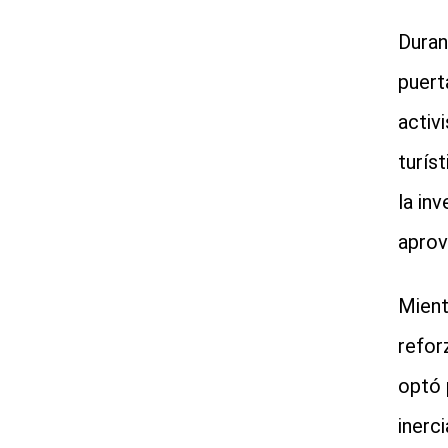
Duran
puert
activ
turís
la in
aprov
Mient
refor
optó 
inerci