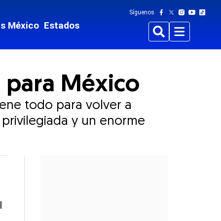
Síguenos
ts México
Estados
Buscar
Menu
a para México
iene todo para volver a
a privilegiada y un enorme
l