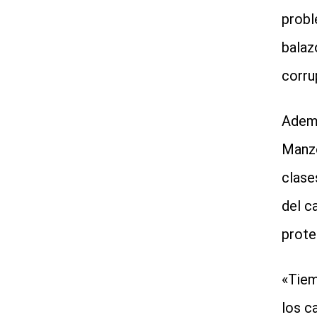
probl
balaz
corru
Ademá
Manzo
clase
del c
prote
«Tiem
los c