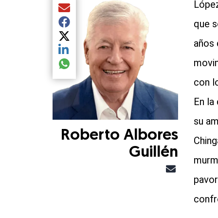
López
Compartir el artículo actual mediante Email
que s
Compartir el artículo actual mediante Facebook
Compartir el artículo actual mediante Twitter
años 
Compartir el artículo actual mediante LinkedIn
movim
Compartir el artículo actual mediante global.so
con l
En la 
su am
Roberto Albores
Ching
Guillén
murmu
pavor
confr