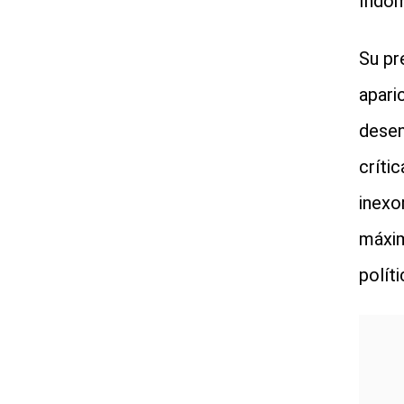
Indóm
Su pr
apari
desen
críti
inexor
máxim
políti