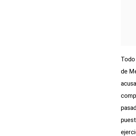
Todo 
de Mé
acusa
compl
pasad
puest
ejerc