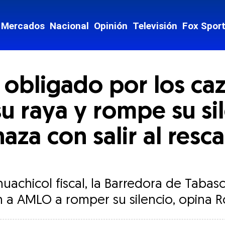
Mercados
Nacional
Opinión
Televisión
Fox Spor
 obligado por los ca
u raya y rompe su si
za con salir al resc
uachicol fiscal, la Barredora de Tabasc
n a AMLO a romper su silencio, opina R