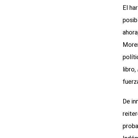
El ha
posib
ahora
Moren
polít
libro,
fuerz
De in
reite
proba