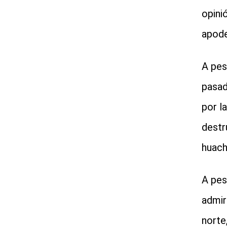
opini
apode
A pes
pasado
por l
destr
huach
A pes
admir
norte