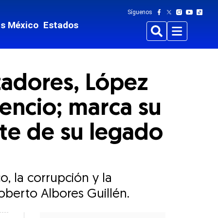
Síguenos
ts México
Estados
Buscar
Menu
zadores, López
lencio; marca su
ate de su legado
o, la corrupción y la
oberto Albores Guillén.