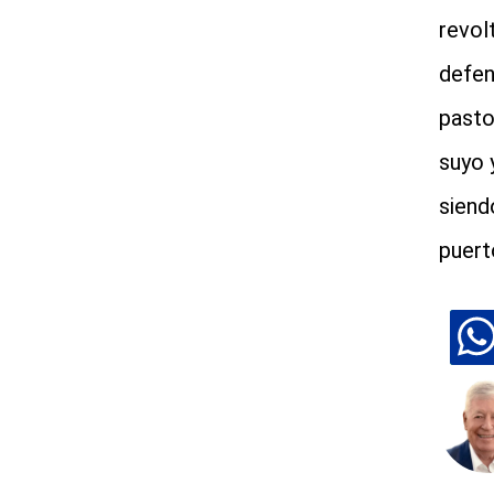
revol
defen
pasto
suyo 
siend
puert