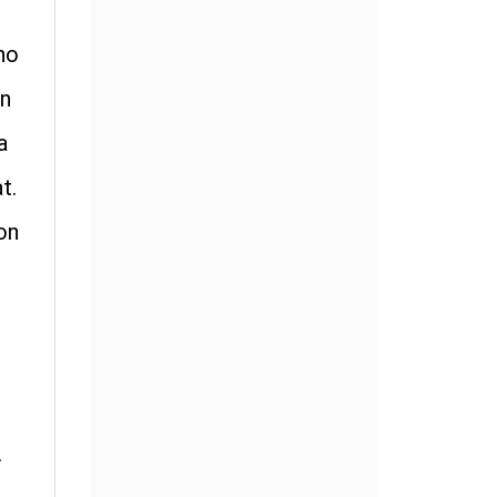
ho
en
a
t.
son
.