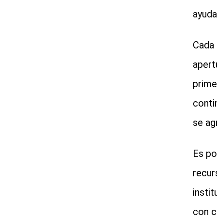
ayuda
Cada 
apert
prime
conti
se ag
Es po
recur
insti
con c