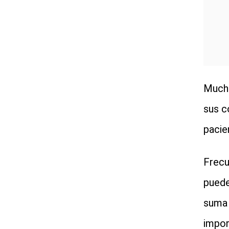
Mucha
sus c
pacie
Frecu
puede
suma 
impor