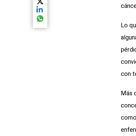
Compartir el artículo actual mediante Twitter
cánce
Compartir el artículo actual mediante LinkedIn
Compartir el artículo actual mediante global.so
Lo qu
algun
pérdi
convi
con t
Más c
conce
como 
enfer