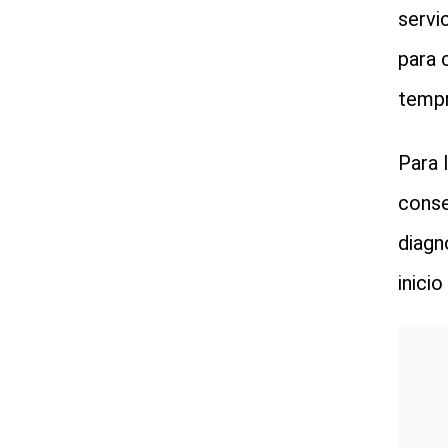
servi
para 
tempr
Para 
conse
diagn
inici