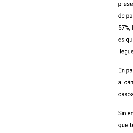
prese
de pa
57%, 
es qu
llegu
En pa
al cá
casos
Sin e
que t