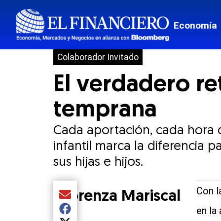
Economía
Colaborador Invitado
El verdadero ret
temprana
Cada aportación, cada hora d
infantil marca la diferencia 
sus hijas e hijos.
Con l
Lorenza Mariscal
Compartir el artículo actual mediante Email
en la
Compartir el artículo actual mediante Facebook