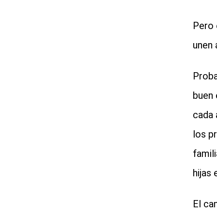
Pero 
unen 
Proba
buen 
cada 
los p
famil
hijas 
El ca