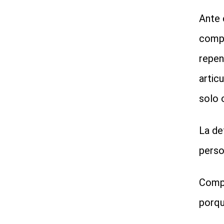
Ante 
compo
repen
artic
solo 
La de
perso
Compa
porqu