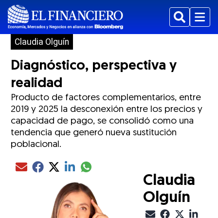
Buscar
Menu
Claudia Olguín
Diagnóstico, perspectiva y
realidad
Producto de factores complementarios, entre
2019 y 2025 la desconexión entre los precios y
capacidad de pago, se consolidó como una
tendencia que generó nueva sustitución
poblacional.
Compartir el artículo actual mediante glo
Compartir el artículo actual mediante Email
Compartir el artículo actual mediante Facebook
Compartir el artículo actual mediante Twitter
Compartir el artículo actual mediante LinkedIn
Claudia
Olguín