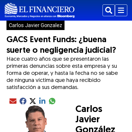
Buscar
Menu
Carlos Javier Gonzalez
GACS Event Funds: ¿buena
suerte o negligencia judicial?
Hace cuatro años que se presentaron las
primeras denuncias sobre esta empresa y su
forma de operar, y hasta la fecha no se sabe
de ninguna víctima que haya recibido
satisfacción a sus demandas.
Compartir el artículo actual mediante glo
Compartir el artículo actual mediante Email
Compartir el artículo actual mediante Facebook
Compartir el artículo actual mediante Twitter
Compartir el artículo actual mediante LinkedIn
Carlos
Javier
González