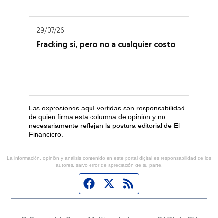
29/07/26
Fracking sí, pero no a cualquier costo
Las expresiones aquí vertidas son responsabilidad
de quien firma esta columna de opinión y no
necesariamente reflejan la postura editorial de El
Financiero.
La información, opinión y análisis contenido en este portal digital es responsabilidad de los
autores, salvo error de apreciación de su parte.
Página de Facebook
Fuente Twitter
Fuente RSS