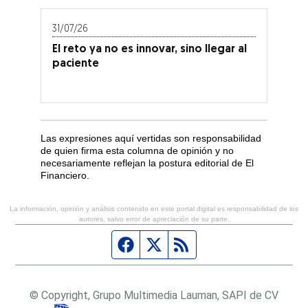
31/07/26
El reto ya no es innovar, sino llegar al
paciente
Las expresiones aquí vertidas son responsabilidad
de quien firma esta columna de opinión y no
necesariamente reflejan la postura editorial de El
Financiero.
La información, opinión y análisis contenido en este portal digital es responsabilidad de los
autores, salvo error de apreciación de su parte.
Página de Facebook
Fuente Twitter
Fuente RSS
© Copyright, Grupo Multimedia Lauman, SAPI de CV