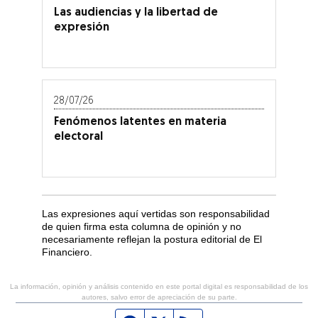
Las audiencias y la libertad de
expresión
28/07/26
Fenómenos latentes en materia
electoral
Las expresiones aquí vertidas son responsabilidad
de quien firma esta columna de opinión y no
necesariamente reflejan la postura editorial de El
Financiero.
La información, opinión y análisis contenido en este portal digital es responsabilidad de los
autores, salvo error de apreciación de su parte.