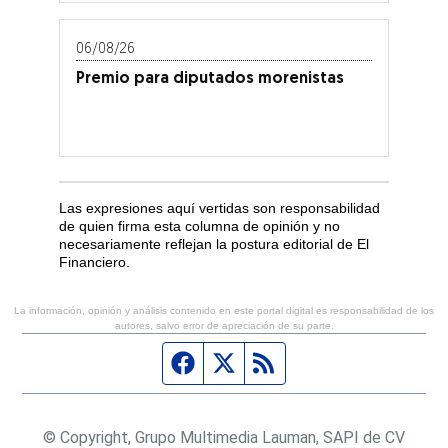
06/08/26
Premio para diputados morenistas
Las expresiones aquí vertidas son responsabilidad
de quien firma esta columna de opinión y no
necesariamente reflejan la postura editorial de El
Financiero.
La información, opinión y análisis contenido en este portal digital es responsabilidad de los
autores, salvo error de apreciación de su parte.
Página de Facebook
Fuente Twitter
Fuente RSS
© Copyright, Grupo Multimedia Lauman, SAPI de CV