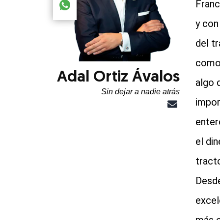
Franc
Compartir el artículo actual mediante global.so
y con
del t
como 
Adal Ortiz Ávalos
algo 
Sin dejar a nadie atrás
impor
enter
el di
tract
Desde
excel