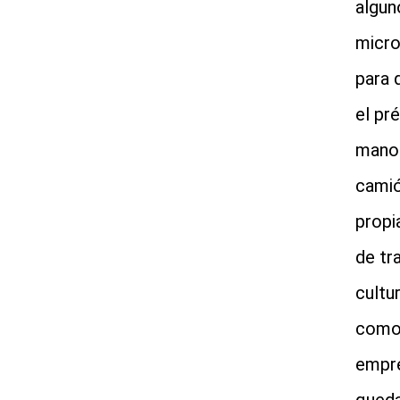
algun
micro
para 
el pr
mano 
camió
propi
de tr
cultu
como 
empre