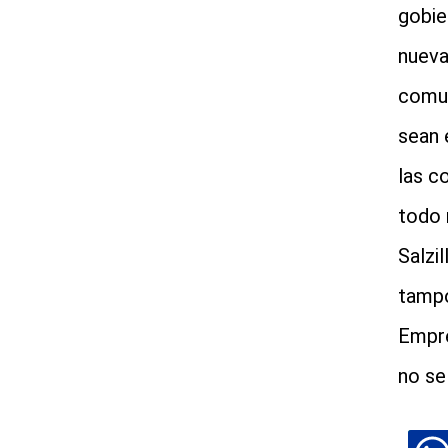
gobie
nueva
comun
sean 
las c
todo 
Salzi
tampo
Empre
no se