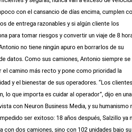
ficientes y seguras, nunca van a exceso de velocid
mpoco con el cansancio de días encima, cumplen c
ios de entrega razonables y si algún cliente los
ona para tomar riesgos y convertir un viaje de 8 hor
 Antonio no tiene ningún apuro en borrarlos de su
de datos. Como sus camiones, Antonio siempre se
r el camino más recto y pone como prioridad la
idad y el bienestar de sus operadores. “Los cliente
n, lo que importa es cuidar al operador”, dijo en una
vista con Neuron Business Media, y su humanismo 
 impedido ser exitoso: 18 años después, Salzillo ya 
a con dos camiones, sino con 102 unidades bajo su