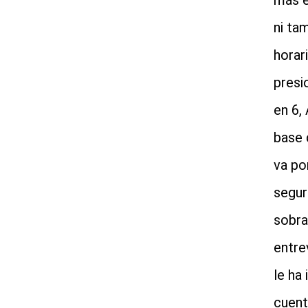
más e
ni ta
horar
presi
en 6,
base 
va po
segur
sobra
entre
le ha
cuent