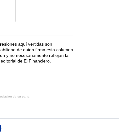
resiones aquí vertidas son
abilidad de quien firma esta columna
ión y no necesariamente reflejan la
editorial de El Financiero.
reciación de su parte.