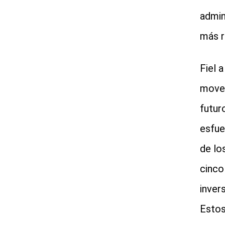
admin
más r
Fiel 
mover
futur
esfue
de lo
cinco
inver
Estos