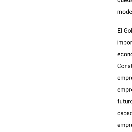
queda
model
El Go
impor
econó
Const
empre
empre
futur
capac
empre