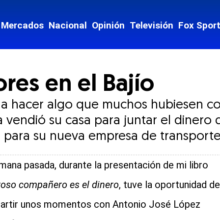
io
Mercados
Nacional
Opinión
Televisión
Fox Spor
iones
Opens in new window
es en el Bajío
ó a hacer algo que muchos hubiesen co
a vendió su casa para juntar el dinero
 para su nueva empresa de transporte
mana pasada, durante la presentación de mi libro
oso compañero es el dinero
, tuve la oportunidad de
rtir unos momentos con Antonio José López