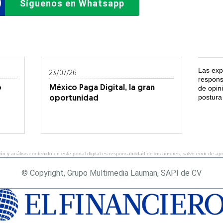
Síguenos en Whatsapp
Las exp
23/07/26
respons
ó
México Paga Digital, la gran
de opin
postura 
oportunidad
ón y análisis contenido en este portal digital es responsabilidad de los autores, salvo error de ap
© Copyright, Grupo Multimedia Lauman, SAPI de CV