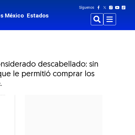
Síguenos
ts México
Estados
Buscar
Menu
nsiderado descabellado: sin
 que le permitió comprar los
.