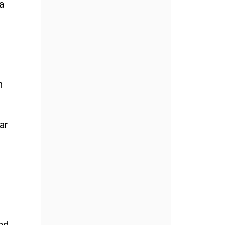
a
n
ar