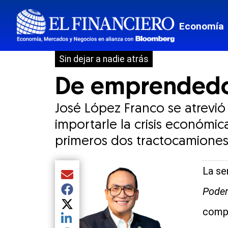
Director
Economía
Suscripc
Sin dejar a nadie atrás
De emprendedor
José López Franco se atrevi
importarle la crisis económic
primeros dos tractocamiones
La se
Compartir el artículo actual mediante Email
Poder
Compartir el artículo actual mediante Facebook
Compartir el artículo actual mediante Twitter
compa
Compartir el artículo actual mediante LinkedIn