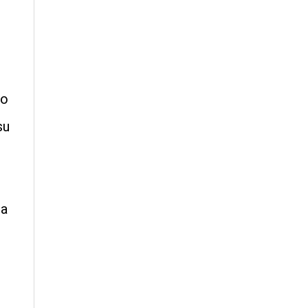
lo
su
 a