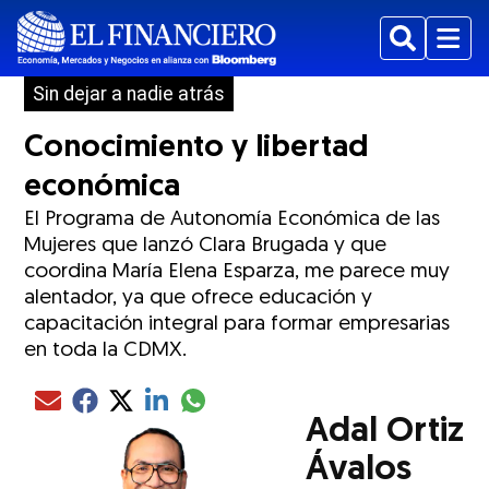
Buscar
Menu
Sin dejar a nadie atrás
Conocimiento y libertad
económica
El Programa de Autonomía Económica de las
Mujeres que lanzó Clara Brugada y que
coordina María Elena Esparza, me parece muy
alentador, ya que ofrece educación y
capacitación integral para formar empresarias
en toda la CDMX.
Compartir el artículo actual mediante glo
Compartir el artículo actual mediante Email
Compartir el artículo actual mediante Facebook
Compartir el artículo actual mediante Twitter
Compartir el artículo actual mediante LinkedIn
Adal Ortiz
Ávalos