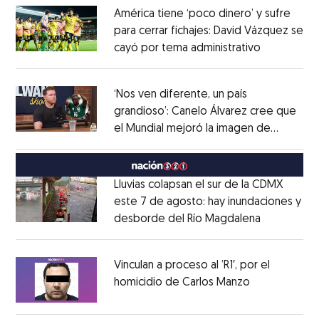
América tiene ‘poco dinero’ y sufre
para cerrar fichajes: David Vázquez se
cayó por tema administrativo
Opens in 
Opens in new window
‘Nos ven diferente, un país
grandioso’: Canelo Álvarez cree que
el Mundial mejoró la imagen de
Opens in new window
México
Opens in new window
Lluvias colapsan el sur de la CDMX
este 7 de agosto: hay inundaciones y
desborde del Río Magdalena
Opens in 
Opens in new window
Vinculan a proceso al ’R1′, por el
homicidio de Carlos Manzo
Opens in ne
Opens in new window