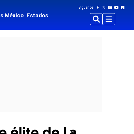
Síguenos
ts México
Estados
Buscar
Menu
e élite de La