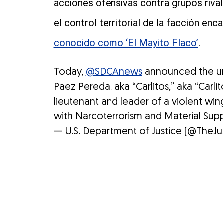
acciones ofensivas contra grupos rival
el control territorial de la facción en
conocido como ‘El Mayito Flaco’
.
Today,
@SDCAnews
announced the uns
Paez Pereda, aka “Carlitos,” aka “Carli
lieutenant and leader of a violent wing
with Narcoterrorism and Material Sup
— U.S. Department of Justice (@TheJu