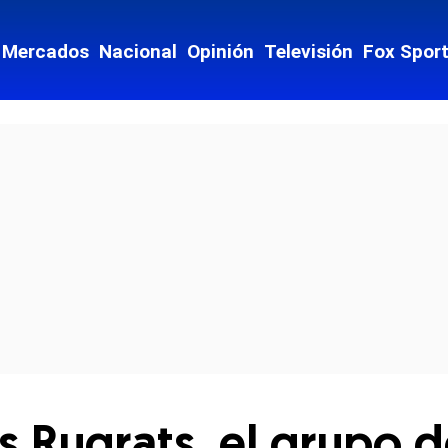
Mercados
Nacional
Opinión
Televisión
Fox Spor
cial-whatsapp
s Rugrats, el grupo d