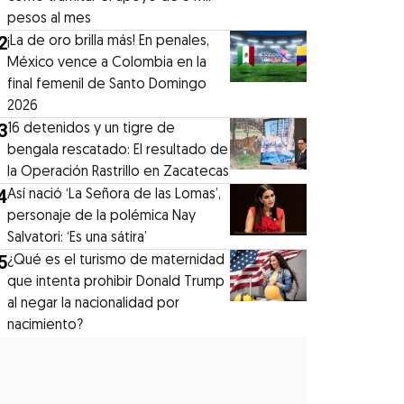
pesos al mes
2
¡La de oro brilla más! En penales,
México vence a Colombia en la
final femenil de Santo Domingo
2026
3
16 detenidos y un tigre de
bengala rescatado: El resultado de
la Operación Rastrillo en Zacatecas
4
⁠Así nació ‘La Señora de las Lomas’,
personaje de la polémica Nay
Salvatori: ‘Es una sátira’
5
¿Qué es el turismo de maternidad
que intenta prohibir Donald Trump
al negar la nacionalidad por
nacimiento?