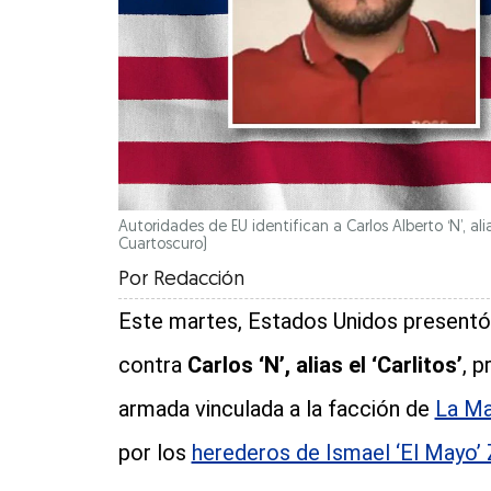
Autoridades de EU identifican a Carlos Alberto ‘N’, alia
Cuartoscuro)
Por
Redacción
Este martes, Estados Unidos presentó
contra
Carlos ‘N’, alias el ‘Carlitos’
, p
armada vinculada a la facción de
La Ma
por los
herederos de Ismael ‘El Mayo