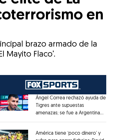
coterrorismo en
incipal brazo armado de la
 Mayito Flaco’.
Ángel Correa rechazó ayuda de
Tigres ante supuestas
amenazas; se fue a Argentina
Opens in new window
sin pago de River
Opens in new window
América tiene ‘poco dinero’ y