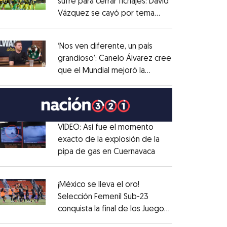
sufre para cerrar fichajes: David
Vázquez se cayó por tema
Opens in new window
administrativo
Opens in new window
‘Nos ven diferente, un país
grandioso’: Canelo Álvarez cree
que el Mundial mejoró la
Opens in new window
imagen de México
Opens in new window
VIDEO: Así fue el momento
exacto de la explosión de la
pipa de gas en Cuernavaca
Opens in new win
Opens in new window
¡México se lleva el oro!
Selección Femenil Sub-23
conquista la final de los Juegos
Opens in new window
Centroamericanos
Opens in new window