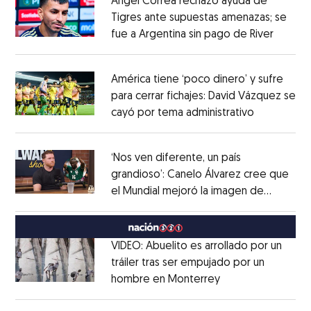
Ángel Correa rechazó ayuda de
Tigres ante supuestas amenazas; se
fue a Argentina sin pago de River
Opens 
Opens in new window
América tiene ‘poco dinero’ y sufre
para cerrar fichajes: David Vázquez se
cayó por tema administrativo
Opens in 
Opens in new window
‘Nos ven diferente, un país
grandioso’: Canelo Álvarez cree que
el Mundial mejoró la imagen de
Opens in new window
México
Opens in new window
VIDEO: Abuelito es arrollado por un
tráiler tras ser empujado por un
hombre en Monterrey
Opens in new wi
Opens in new window