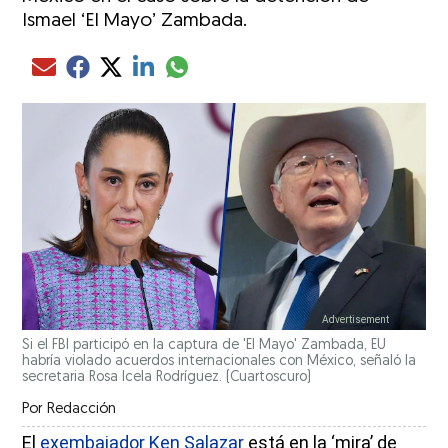
Ismael ‘El Mayo’ Zambada.
Compartir el artículo actual mediante glo
Compartir el artículo actual mediante Email
Compartir el artículo actual mediante Facebook
Compartir el artículo actual mediante Twitter
Compartir el artículo actual mediante LinkedIn
Si el FBI participó en la captura de 'El Mayo' Zambada, EU
habría violado acuerdos internacionales con México, señaló la
secretaria Rosa Icela Rodríguez.
(Cuartoscuro)
Por
Redacción
El
exembajador Ken Salazar
está en la ‘mira’ de