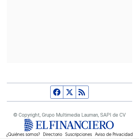
Página de Facebook
Fuente Twitter
Fuente RSS
© Copyright, Grupo Multimedia Lauman, SAPI de CV
¿Quiénes somos?
Directorio
Suscripciones
Opens in new window
Aviso de Privacidad