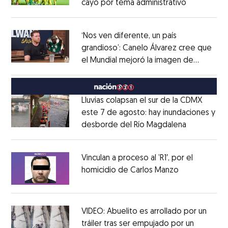
cayó por tema administrativo
Opens in 
Opens in new window
‘Nos ven diferente, un país
grandioso’: Canelo Álvarez cree que
el Mundial mejoró la imagen de
Opens in new window
México
Opens in new window
Lluvias colapsan el sur de la CDMX
este 7 de agosto: hay inundaciones y
desborde del Río Magdalena
Opens in 
Opens in new window
Vinculan a proceso al ’R1′, por el
homicidio de Carlos Manzo
Opens in ne
Opens in new window
VIDEO: Abuelito es arrollado por un
tráiler tras ser empujado por un