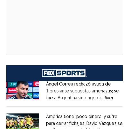
Ángel Correa rechazó ayuda de
Tigres ante supuestas amenazas; se
fue a Argentina sin pago de River
Opens 
Opens in new window
América tiene ‘poco dinero’ y sufre
para cerrar fichajes: David Vázquez se