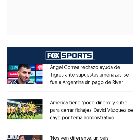
Ángel Correa rechazó ayuda de
Tigres ante supuestas amenazas; se
fue a Argentina sin pago de River
Opens 
Opens in new window
América tiene ‘poco dinero’ y sufre
para cerrar fichajes: David Vázquez se
cayó por tema administrativo
Opens in 
Opens in new window
‘Nos ven diferente, un país