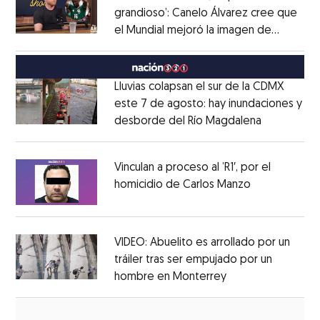
grandioso’: Canelo Álvarez cree que
el Mundial mejoró la imagen de
Opens in new window
México
Opens in new window
Lluvias colapsan el sur de la CDMX
este 7 de agosto: hay inundaciones y
desborde del Río Magdalena
Opens in 
Opens in new window
Vinculan a proceso al ’R1′, por el
homicidio de Carlos Manzo
Opens in ne
Opens in new window
VIDEO: Abuelito es arrollado por un
tráiler tras ser empujado por un
hombre en Monterrey
Opens in new wi
Opens in new window