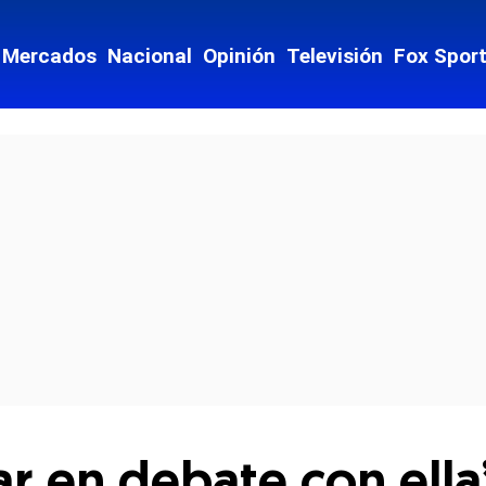
Mercados
Nacional
Opinión
Televisión
Fox Spor
cial-whatsapp
ar en debate con ell