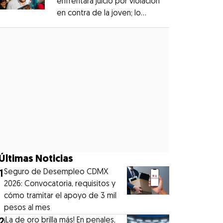
enfrentará juicio por violación
en contra de la joven; lo
Opens in new window
denunciaron en 2019
Opens in new window
Últimas Noticias
1
Seguro de Desempleo CDMX
2026: Convocatoria, requisitos y
cómo tramitar el apoyo de 3 mil
pesos al mes
2
¡La de oro brilla más! En penales,