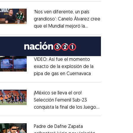
administrativo
Opens in new window
‘Nos ven diferente, un país
grandioso’: Canelo Álvarez cree
que el Mundial mejoró la
Opens in new window
imagen de México
Opens in new window
VIDEO: Así fue el momento
exacto de la explosión de la
pipa de gas en Cuernavaca
Opens in new win
Opens in new window
¡México se lleva el oro!
Selección Femenil Sub-23
conquista la final de los Juegos
Opens in new window
Centroamericanos
Opens in new window
Padre de Dafne Zapata