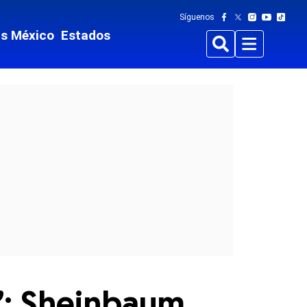
Síguenos
ts México
Estados
Buscar
Menu
a’: Sheinbaum