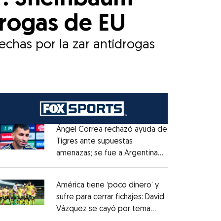
drogas de EU
chas por la zar antidrogas
Ángel Correa rechazó ayuda de
Tigres ante supuestas
amenazas; se fue a Argentina
Opens in new window
sin pago de River
Opens in new window
América tiene ‘poco dinero’ y
sufre para cerrar fichajes: David
Vázquez se cayó por tema
Opens in new window