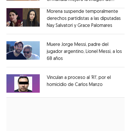
Opens in new window
México
Opens in new window
Morena suspende temporalmente
derechos partidistas a las diputadas
Nay Salvatori y Grace Palomares
Opens i
Opens in new window
Muere Jorge Messi, padre del
jugador argentino, Lionel Messi, a los
68 años
Opens in new window
Opens in new window
Vinculan a proceso al ’R1′, por el
homicidio de Carlos Manzo
Opens in ne
Opens in new window