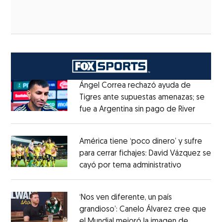
Ángel Correa rechazó ayuda de
Tigres ante supuestas amenazas; se
fue a Argentina sin pago de River
Opens 
Opens in new window
América tiene ‘poco dinero’ y sufre
para cerrar fichajes: David Vázquez se
cayó por tema administrativo
Opens in 
Opens in new window
‘Nos ven diferente, un país
grandioso’: Canelo Álvarez cree que
el Mundial mejoró la imagen de