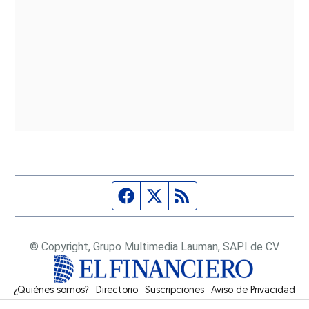
Página de Facebook
Fuente Twitter
Fuente RSS
© Copyright, Grupo Multimedia Lauman, SAPI de CV
¿Quiénes somos?
Directorio
Suscripciones
Opens in new window
Aviso de Privacidad