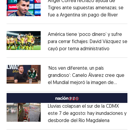
Ángel Correa rechazó ayuda de
Tigres ante supuestas amenazas; se
fue a Argentina sin pago de River
Opens 
Opens in new window
América tiene ‘poco dinero’ y sufre
para cerrar fichajes: David Vázquez se
cayó por tema administrativo
Opens in 
Opens in new window
‘Nos ven diferente, un país
grandioso’: Canelo Álvarez cree que
el Mundial mejoró la imagen de
Opens in new window
México
Opens in new window
Lluvias colapsan el sur de la CDMX
este 7 de agosto: hay inundaciones y
desborde del Río Magdalena
Opens in 
Opens in new window